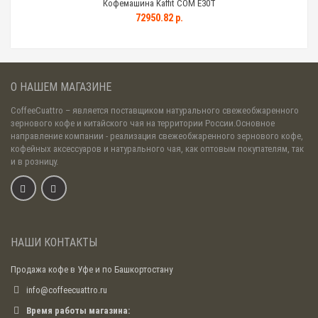
Кофемашина Kaffit COM E30T
72950.82 р.
О НАШЕМ МАГАЗИНЕ
CoffeeCuattro
– является поставщиком натурального свежеобжаренного
зернового кофе и китайского чая на территории России.Основное
направление компании - реализация свежеобжаренного зернового кофе,
кофейных аксессуаров и натурального чая, как оптовым покупателям, так
и в розницу.
НАШИ КОНТАКТЫ
Продажа кофе в Уфе и по Башкортостану
info@coffeecuattro.ru
Время работы магазина: