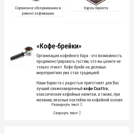
Сервисное обслуживание и
Курсы бариста
ремонт кофемашин
«Кофе-брейки»
Организация кофейного бара - это возможность
продемонстрировать гостям, что вы цените не
только этикет. Кофе-брейк на деловых
мероприятиях уже стал традицией.
Наши бариста с радостью приготовят для Вас
лучший свежезаваренный
кофе Cuattro
,
классические кофейные напитки, а также, при
желании, вкусные коктейли на кофейной основе.
Развернуть текст
Школа бариста
Свернуть текст
При работе на традиционных эспрессо-машинах
помимо качества кофейного зерна и настроек
кофемашины большое значение имеет