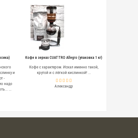
ксика)
Кофе в зернах CUATTRO Allegro (упаковка 1 кг)
нского
Кофе с характером. Искал именно такой,
слинку и
крутой и с лёгкой кислинкой! ...
т -
мо надо
Александр
... ...