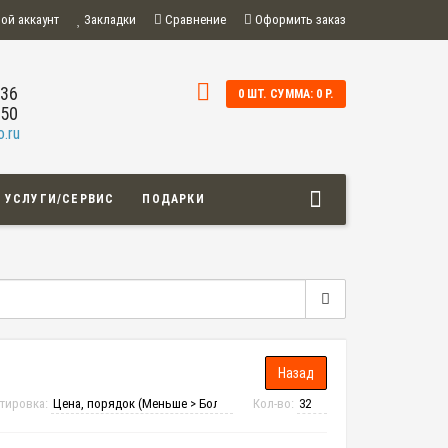
ой аккаунт
Закладки
Сравнение
Оформить заказ
-36
0 ШТ. СУММА: 0 Р.
-50
.ru
УСЛУГИ/СЕРВИС
ПОДАРКИ
тировка:
Кол-во: