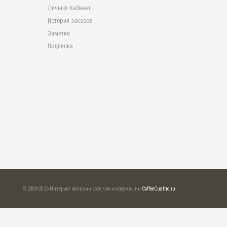
Личный Кабинет
История заказов
Заметки
Подписка
© 2008-2026 Интернет магазин кофе, чая и кофемашин
CoffeeCuattro.ru