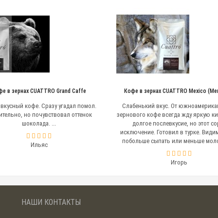
фе в зернах CUATTRO Grand Caffe
Кофе в зернах CUATTRO Mexico (Ме
вкусный кофе. Сразу угадал помол.
Слабенький вкус. От южноамерика
ительно, но почувствовал оттенок
зернового кофе всегда жду яркую ки
шоколада. ...
долгое послевкусие, но этот сор
исключение. Готовил в турке. Види
побольше сыпать или меньше молоть
Ильяс
Игорь
НАШИ КОНТАКТЫ