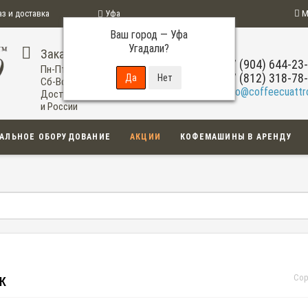
аз и доставка
Уфа
М
Ваш город —
Уфа
ограмма
Угадали?
Заказ по телефону
+7 (904) 644-23
Пн-Пт: 09:00-20:00
+7 (812) 318-78
Сб-Вс: 11:00-18:00
info@coffeecuattro
Доставка по Уфе
и России
АЛЬНОЕ ОБОРУДОВАНИЕ
АКЦИИ
КОФЕМАШИНЫ В АРЕНДУ
Сор
К