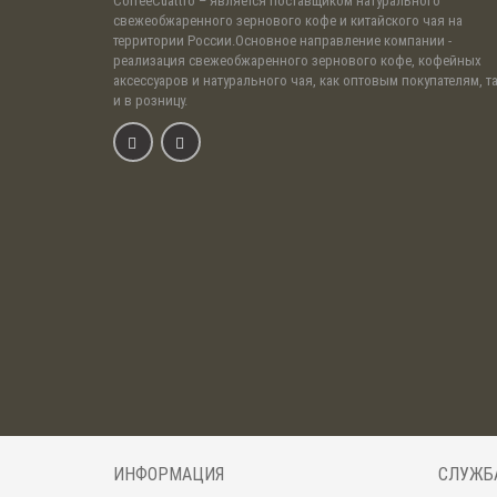
CoffeeCuattro
– является поставщиком натурального
свежеобжаренного зернового кофе и китайского чая на
территории России.Основное направление компании -
реализация свежеобжаренного зернового кофе, кофейных
аксессуаров и натурального чая, как оптовым покупателям, т
и в розницу.
ИНФОРМАЦИЯ
СЛУЖБ