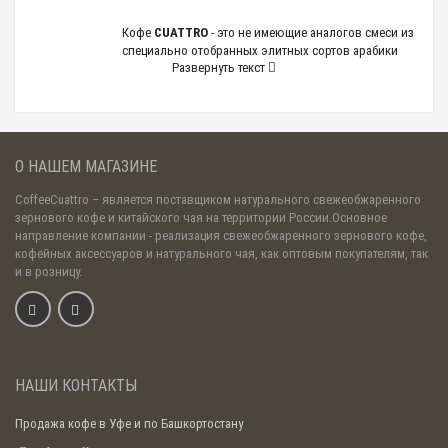
Кофе
CUATTRO
- это не имеющие аналогов смеси из
специально отобранных элитных сортов арабики
Развернуть текст
класса Specialty Coffee (особый состав
селекционных сортов арабики, выращенный в
уникальных климатических условиях высокогорной
местности). Нам удалось создать неповторимый
уникальный вкус, характерный только для кофе
CUATTRO.
О НАШЕМ МАГАЗИНЕ
Кофе CUATTRO - поставляется только
CoffeeCuattro
– является поставщиком натурального свежеобжаренного
свежеобжаренным в соответствии со стандартом
зернового кофе и китайского чая на территории России.Основное
Specialty Coffee.
направление компании - реализация свежеобжаренного зернового кофе,
кофейных аксессуаров и натурального чая, как оптовым покупателям, так
КОФЕ В ЗЕРНАХ CUATTRO ПО
и в розницу.
СПЕЦИАЛЬНЫМ ЦЕНАМ ДЛЯ КАФЕ,
БАРОВ, РЕСТОРАНОВ, ОФИСОВ
В зависимости от объема
НАШИ КОНТАКТЫ
покупки Вам может быть
предоставлена специальная
Продажа кофе в Уфе и по Башкортостану
цена на кофе!