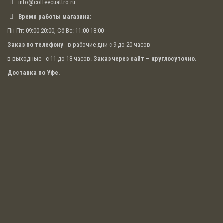
info@coffeecuattro.ru
При больших разовых объемах
Время работы магазина:
скидка устанавливается
Пн-Пт: 09:00-20:00, Сб-Вс: 11:00-18:00
индивидуально
Заказ по телефону
- в рабочие дни с 9 до 20 часов
Размер индивидуальной скидки
в выходные - с 11 до 18 часов.
Заказ через сайт – круглосуточно.
на кофе в зернах Вы можете
Доставка по Уфе.
уточнить у менеджера
.
Заполните форму ниже для формирования
специальных цен на кофе CUATTRO или напишите
по адресу:
Email:
info@coffeecuattro.ru