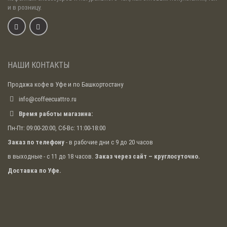
завариваниях напиток получается почти таким же
и в розницу.
насыщенным, как и при первом.
НАШИ КОНТАКТЫ
Продажа кофе в Уфе и по Башкортостану
info@coffeecuattro.ru
Время работы магазина:
Пн-Пт: 09:00-20:00, Сб-Вс: 11:00-18:00
Заказ по телефону
- в рабочие дни с 9 до 20 часов
в выходные - с 11 до 18 часов.
Заказ через сайт – круглосуточно.
Доставка по Уфе.