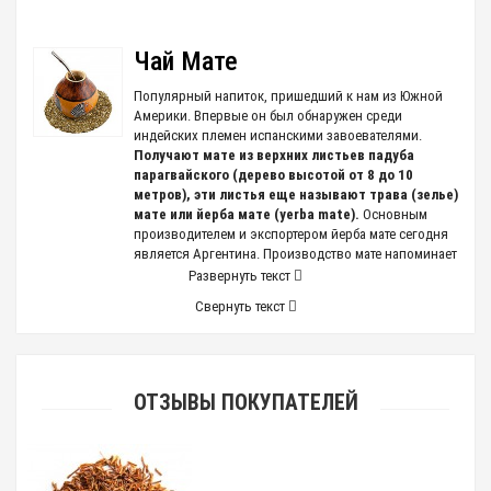
Чай Мате
Популярный напиток, пришедший к нам из Южной
Америки. Впервые он был обнаружен среди
индейских племен испанскими завоевателями.
Получают мате из верхних листьев падуба
парагвайского (дерево высотой от 8 до 10
метров), эти листья еще называют трава (зелье)
мате или йерба мате (yerba mate).
Основным
производителем и экспортером йерба мате сегодня
является Аргентина. Производство мате напоминает
производство чая, оно также состоит из этапов
Развернуть текст
сбора, термической фиксации, сушки, измельчения,
Свернуть текст
выдержки. Кроме всего прочего, употребление мате
— это особый ритуал или можно даже сказать
культура. Для питья напитка существует
специальная посуда: калабас (емкость из
высушенной тыквы) и бомбилья (трубочка с
ОТЗЫВЫ ПОКУПАТЕЛЕЙ
фильтром).
Йерба мате
Напиток, обладает множеством полезных свойств.