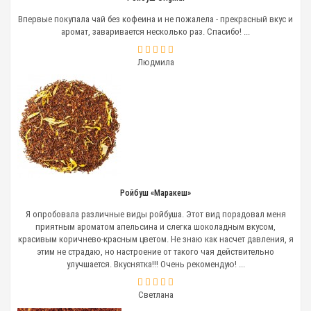
вертикальное положение;
Впервые покупала чай без кофеина и не пожалела - прекрасный вкус и
залить немного кипятка (75-80 градусов) по
аромат, заваривается несколько раз. Спасибо! ...
бомбилье и дать ему впитаться в заварку,
сделать это еще несколько раз, пока
содержимое не покроется водой полностью;
Людмила
пить мате через трубочку, добавляя кипяток то
тех пор, пока чай не потеряет вкус.
Чай Ройбуш (ройбос)
Сладковатый чай, имеет насыщенный вкус,
утонченный древесно-ореховый аромат. У чая
ройбуш не только богатая вкусовая палитра, он еще
обладает и бесчисленными целебными качествами.
Данный чай бодрит и освежает, лечит поражения
кожи и аллергию, спасает от похмельного
Ройбуш «Маракеш»
синдрома, а еще избавляет от бессонницы.
Я опробовала различные виды ройбуша. Этот вид порадовал меня
приятным ароматом апельсина и слегка шоколадным вкусом,
Ройбуш (или ройбос) является
красивым коричнево-красным цветом. Не знаю как насчет давления, я
этническим южноафриканским
этим не страдаю, но настроение от такого чая действительно
напитком красного цвета. Его
улучшается. Вкуснятка!!! Очень рекомендую! ...
заваривают из веток и листьев
кустарника с одноименным
названием – ройбос. Этот напиток
Светлана
еще называют эликсиром бушменов,