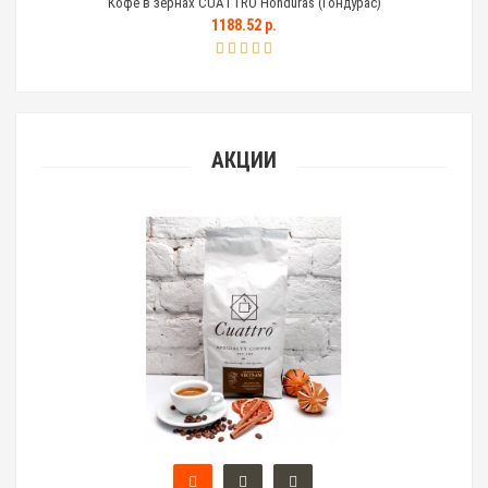
Кофе в зернах CUATTRO Honduras (Гондурас)
Тем
1188.52 р.
АКЦИИ