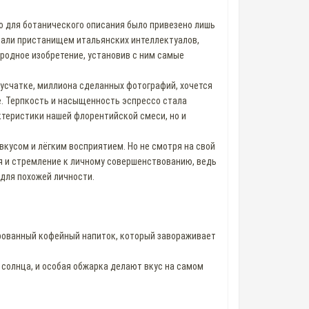
во для ботанического описания было привезено лишь
стали пристанищем итальянских интеллектуалов,
 родное изобретение, установив с ним самые
брусчатке, миллиона сделанных фотографий, хочется
е. Терпкость и насыщенность эспрессо стала
ктеристики нашей флорентийской смеси, но и
вкусом и лёгким восприятием. Но не смотря на свой
ния и стремление к личному совершенствованию, ведь
 для похожей личности.
рованный кофейный напиток, который завораживает
солнца, и особая обжарка делают вкус на самом