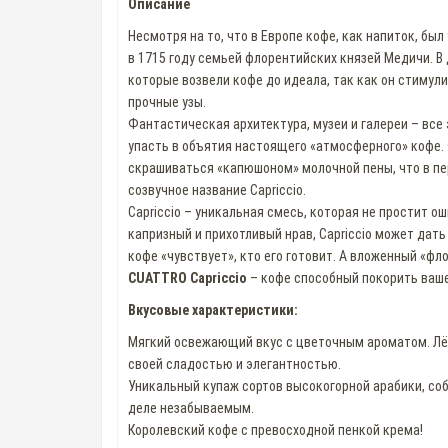
Описание
Несмотря на то, что в Европе кофе, как напиток, б
в 1715 году семьей флорентийских князей Медичи. В
которые возвели кофе до идеала, так как он стимул
прочные узы.
Фантастическая архитектура, музеи и галереи – все
упасть в объятия настоящего «атмосферного» кофе.
скрашиваться «капюшоном» молочной пены, что в пе
созвучное название Capriccio.
Capriccio – уникальная смесь, которая не простит 
капризный и прихотливый нрав, Capriccio может дат
кофе «чувствует», кто его готовит. А вложенный «ф
CUATTRO Capriccio
– кофе способный покорить ваше
Вкусовые характеристики:
Мягкий освежающий вкус с цветочным ароматом. Лё
своей сладостью и элегантностью.
Уникальный купаж сортов высокогорной арабики, со
деле незабываемым.
Королевский кофе с превосходной пенкой крема!