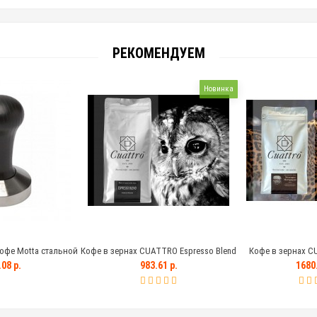
РЕКОМЕНДУЕМ
Новинка
офе Motta стальной
Кофе в зернах CUATTRO Espresso Blend
Кофе в зернах C
ной ручкой, 58 мм
Marogogype (Ника
08 р.
983.61 р.
1680.