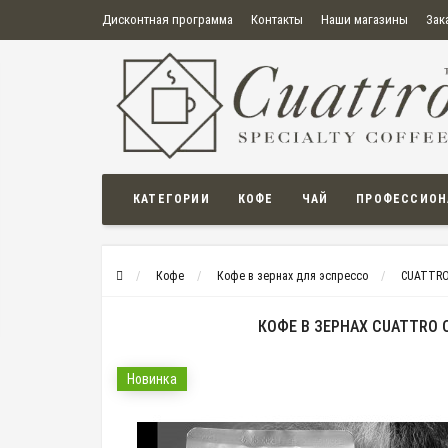
Дисконтная программа
Контакты
Наши магазины
Зак
О нас
Оплата
Правила продажи товаров
Бонусная пр
Политика конфиденциальности
Политика в отношении обработки персональных данных
Пользовательское соглашение
КАТЕГОРИИ
КОФЕ
ЧАЙ
ПРОФЕССИОН
Кофе
Кофе в зернах для эспрессо
CUATTR
КОФЕ В ЗЕРНАХ CUATTRO 
Новинка