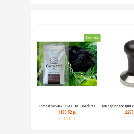
Новинка
Кофе в зернах CUATTRO Honduras
Темпер пресс для к
(Гондурас)
с деревянной чер
1188.52 р.
2295.