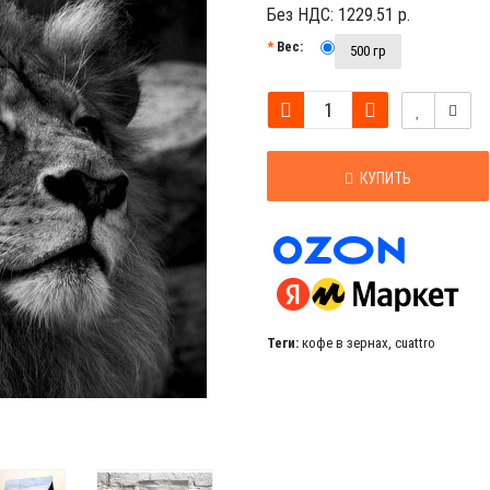
Без НДС:
1229.51 р.
Вес:
500 гр
КУПИТЬ
Теги:
кофе в зернах
,
cuattro