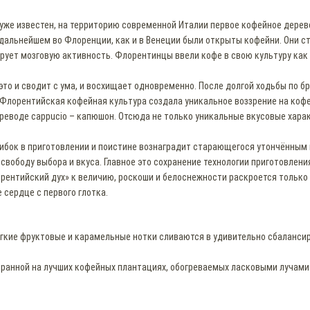
ыл уже известен, на территорию современной Италии первое кофейное дере
 дальнейшем во Флоренции, как и в Венеции были открыты кофейни. Они 
ирует мозговую активность. Флорентинцы ввели кофе в свою культуру как
 это и сводит с ума, и восхищает одновременно. После долгой ходьбы по 
 Флорентийская кофейная культура создала уникальное воззрение на коф
реводе cappucio – капюшон. Отсюда не только уникальные вкусовые хара
ошибок в приготовлении и поистине вознаградит старающегося утончённым 
ь свободу выбора и вкуса. Главное это сохранение технологии приготовле
лорентийский дух» к величию, роскоши и белоснежности раскроется только
 сердце с первого глотка.
гкие фруктовые и карамельные нотки сливаются в удивительно сбаланси
бранной на лучших кофейных плантациях, обогреваемых ласковыми лучами 