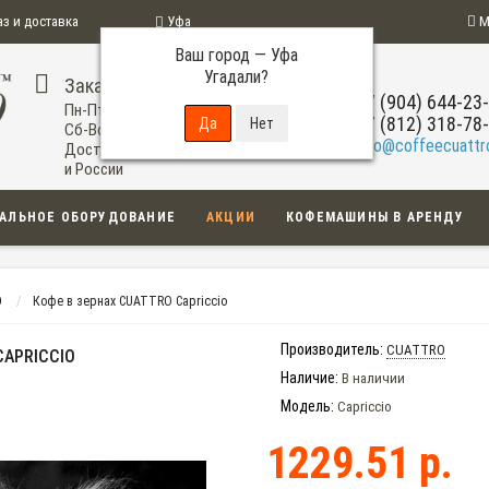
аз и доставка
Уфа
М
Ваш город —
Уфа
ограмма
Угадали?
Заказ по телефону
+7 (904) 644-23
Пн-Пт: 09:00-20:00
+7 (812) 318-78
Сб-Вс: 11:00-18:00
info@coffeecuattro
Доставка по Уфе
и России
АЛЬНОЕ ОБОРУДОВАНИЕ
АКЦИИ
КОФЕМАШИНЫ В АРЕНДУ
O
Кофе в зернах CUATTRO Capriccio
Производитель:
CUATTRO
CAPRICCIO
Наличие:
В наличии
Модель:
Capriccio
1229.51 р.