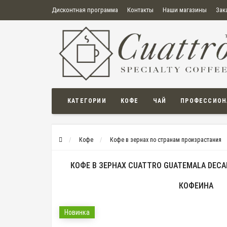
Дисконтная программа
Контакты
Наши магазины
Зак
О нас
Оплата
Правила продажи товаров
Бонусная пр
Политика конфиденциальности
Политика в отношении обработки персональных данных
Пользовательское соглашение
КАТЕГОРИИ
КОФЕ
ЧАЙ
ПРОФЕССИОН
Кофе
Кофе в зернах по странам произрастания
КОФЕ В ЗЕРНАХ CUATTRO GUATEMALA DECA
КОФЕИНА
Новинка