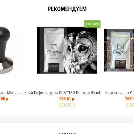
РЕКОМЕНДУЕМ
Новинка
офе Motta стальной
Кофе в зернах CUATTRO Espresso Blend
Кофе в зернах C
ной ручкой, 58 мм
Marogogype (Ника
08 р.
983.61 р.
1680.