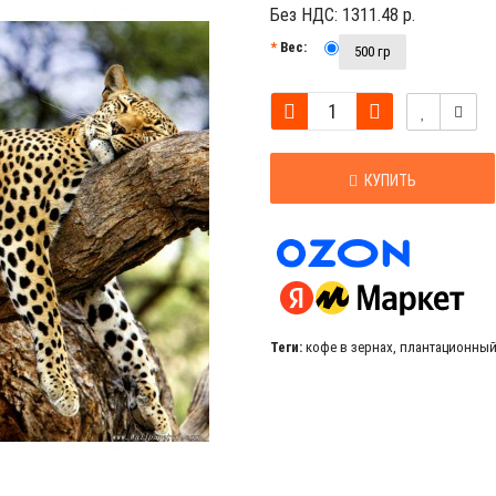
Без НДС:
1311.48 р.
Вес:
500 гр
КУПИТЬ
Теги:
кофе в зернах
,
плантационный