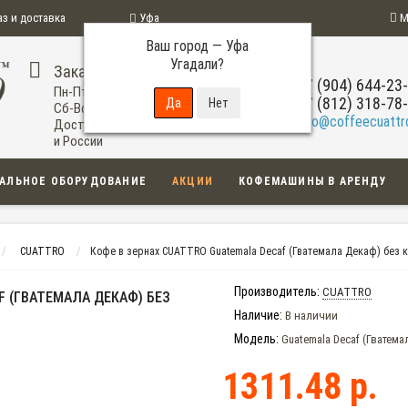
аз и доставка
Уфа
М
Ваш город —
Уфа
ограмма
Угадали?
Заказ по телефону
+7 (904) 644-23
Пн-Пт: 09:00-20:00
+7 (812) 318-78
Сб-Вс: 11:00-18:00
info@coffeecuattro
Доставка по Уфе
и России
АЛЬНОЕ ОБОРУДОВАНИЕ
АКЦИИ
КОФЕМАШИНЫ В АРЕНДУ
CUATTRO
Кофе в зернах CUATTRO Guatemala Decaf (Гватемала Декаф) без 
Производитель:
CUATTRO
F (ГВАТЕМАЛА ДЕКАФ) БЕЗ
Наличие:
В наличии
Модель:
Guatemala Decaf (Гватем
1311.48 р.