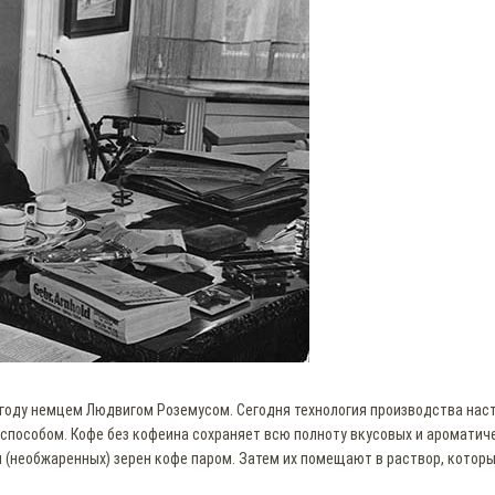
году немцем Людвигом Роземусом. Сегодня технология производства насто
способом. Кофе без кофеина сохраняет всю полноту вкусовых и ароматич
 (необжаренных) зерен кофе паром. Затем их помещают в раствор, которы