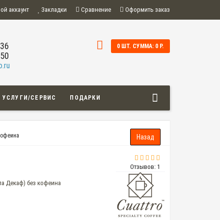
ой аккаунт
Закладки
Сравнение
Оформить заказ
-36
0 ШТ. СУММА: 0 Р.
-50
.ru
УСЛУГИ/СЕРВИС
ПОДАРКИ
кофеина
Отзывов: 1
ала Декаф) без кофеина