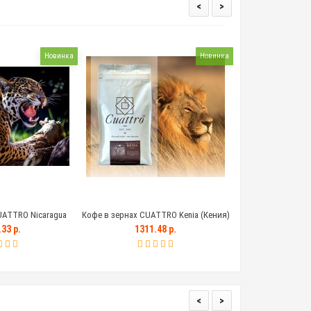
<
>
Новинка
Новинка
UATTRO Nicaragua
Кофе в зернах CUATTRO Kenia (Кения)
Кофе в зернах CUA
рагуа Марогоджип)
(Ку
33 р.
1311.48 р.
1434.
<
>