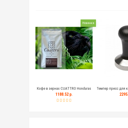
Новинка
Кофе в зернах CUATTRO Honduras
Темпер пресс для к
(Гондурас)
с деревянной чер
1188.52 р.
2295.