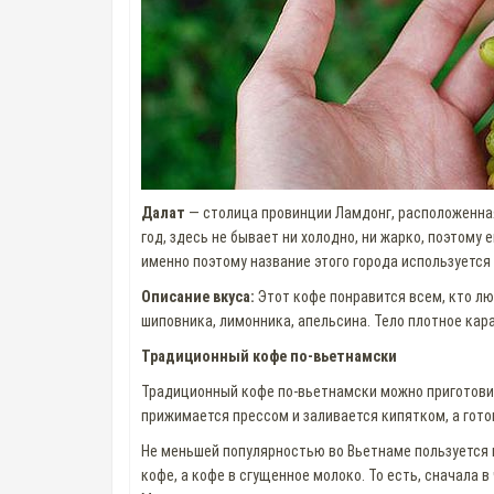
Далат
— столица провинции Ламдонг, расположенная 
год, здесь не бывает ни холодно, ни жарко, поэтому
именно поэтому название этого города используется
Описание вкуса:
Этот кофе понравится всем, кто л
шиповника, лимонника, апельсина. Тело плотное кар
Традиционный кофе по-вьетнамски
Традиционный кофе по-вьетнамски можно приготовит
прижимается прессом и заливается кипятком, а гот
Не меньшей популярностью во Вьетнаме пользуется к
кофе, а кофе в сгущенное молоко. То есть, сначала 