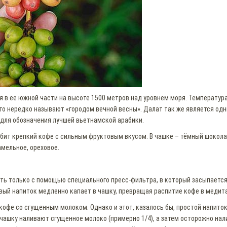
в ее южной части на высоте 1500 метров над уровнем моря. Температура 
 его нередко называют «городом вечной весны». Далат так же является од
 для обозначения лучшей вьетнамской арабики.
юбит крепкий кофе с сильным фруктовым вкусом. В чашке – тёмный шокол
амельное, ореховое.
ь только с помощью специального пресс-фильтра, в который засыпается 
овый напиток медленно капает в чашку, превращая распитие кофе в медит
офе со сгущенным молоком. Однако и этот, казалось бы, простой напито
в чашку наливают сгущенное молоко (примерно 1/4), а затем осторожно на