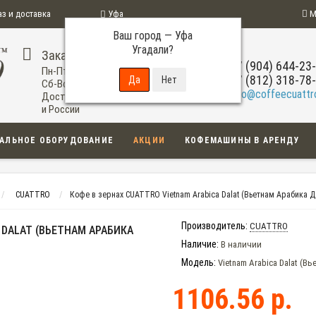
аз и доставка
Уфа
М
Ваш город —
Уфа
ограмма
Угадали?
Заказ по телефону
+7 (904) 644-23
Пн-Пт: 09:00-20:00
+7 (812) 318-78
Сб-Вс: 11:00-18:00
info@coffeecuattro
Доставка по Уфе
и России
АЛЬНОЕ ОБОРУДОВАНИЕ
АКЦИИ
КОФЕМАШИНЫ В АРЕНДУ
CUATTRO
Кофе в зернах CUATTRO Vietnam Arabica Dalat (Вьетнам Арабика Д
Производитель:
CUATTRO
 DALAT (ВЬЕТНАМ АРАБИКА
Наличие:
В наличии
Модель:
Vietnam Arabica Dalat (В
1106.56 р.