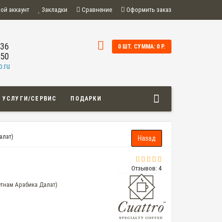
ой аккаунт
Закладки
Сравнение
Оформить заказ
-36
0 ШТ. СУММА: 0 Р.
-50
.ru
УСЛУГИ/СЕРВИС
ПОДАРКИ
алат)
Отзывов: 4
ьетнам Арабика Далат)