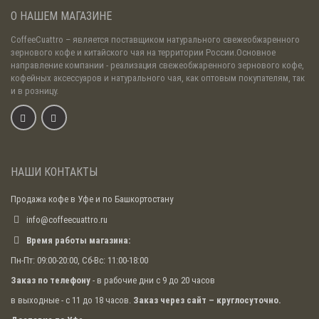
О НАШЕМ МАГАЗИНЕ
CoffeeCuattro
– является поставщиком натурального свежеобжаренного
зернового кофе и китайского чая на территории России.Основное
направление компании - реализация свежеобжаренного зернового кофе,
кофейных аксессуаров и натурального чая, как оптовым покупателям, так
и в розницу.
НАШИ КОНТАКТЫ
Продажа кофе в Уфе и по Башкортостану
info@coffeecuattro.ru
Время работы магазина:
Пн-Пт: 09:00-20:00, Сб-Вс: 11:00-18:00
Заказ по телефону
- в рабочие дни с 9 до 20 часов
в выходные - с 11 до 18 часов.
Заказ через сайт – круглосуточно.