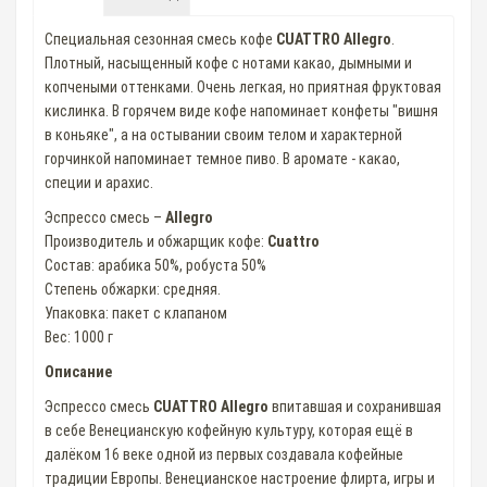
Специальная сезонная смесь кофе
CUATTRO Allegro
.
Плотный, насыщенный кофе с нотами какао, дымными и
копчеными оттенками. Очень легкая, но приятная фруктовая
кислинка. В горячем виде кофе напоминает конфеты "вишня
в коньяке", а на остывании своим телом и характерной
горчинкой напоминает темное пиво. В аромате - какао,
специи и арахис.
Эспрессо смесь –
Allegro
Производитель и обжарщик кофе:
Cuattro
Состав: арабика 50%, робуста 50%
Степень обжарки: средняя.
Упаковка: пакет с клапаном
Вес: 1000 г
Описание
Эспрессо смесь
CUATTRO Allegro
впитавшая и сохранившая
в себе Венецианскую кофейную культуру, которая ещё в
далёком 16 веке одной из первых создавала кофейные
традиции Европы. Венецианское настроение флирта, игры и