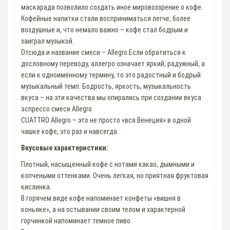
маскарада позволило создать иное мировоззрение о кофе.
Кофейные напитки стали восприниматься легче, более
воздушные и, что немало важно – кофе стал бодрым и
заиграл музыкой.
Отсюда и название смеси – Allegro.Если обратиться к
дословному переводу, аллегро означает яркий, радужный, а
если к одноимённому термину, то это радостный и бодрый
музыкальный темп. Бодрость, яркость, музыкальность
вкуса – на эти качества мы опирались при создании вкуса
эспрессо смеси Allegro
CUATTRO Allegro – это не просто «вся Венеция» в одной
чашке кофе, это раз и навсегда.
Вкусовые характеристики:
Плотный, насыщенный кофе с нотами какао, дымными и
копчеными оттенками. Очень легкая, но приятная фруктовая
кислинка.
В горячем виде кофе напоминает конфеты «вишня в
коньяке», а на остывании своим телом и характерной
горчинкой напоминает темное пиво.